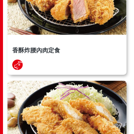
香酥炸腰內肉定食